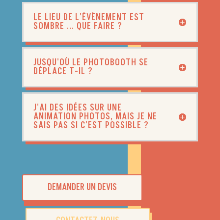
LE LIEU DE L'ÉVÈNEMENT EST
SOMBRE ... QUE FAIRE ?
JUSQU'OÙ LE PHOTOBOOTH SE
DÉPLACE T-IL ?
J'AI DES IDÉES SUR UNE
ANIMATION PHOTOS, MAIS JE NE
SAIS PAS SI C'EST POSSIBLE ?
DEMANDER UN DEVIS