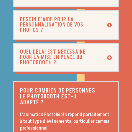
BESOIN D'AIDE POUR LA
PERSONNALISATION DE VOS
PHOTOS ?
QUEL DÉLAI EST NÉCESSAIRE
POUR LA MISE EN PLACE DU
PHOTOBOOTH ?
POUR COMBIEN DE PERSONNES
LE PHOTOBOOTH EST-IL
ADAPTÉ ?
L’animation PhotoBooth répond parfaitement
à tout type d’événements, particulier comme
professionnel.