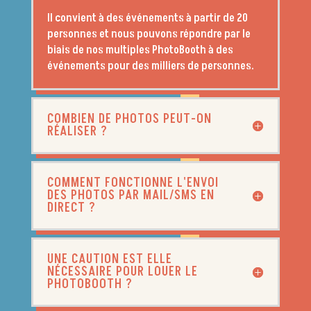
Il convient à des événements à partir de 20
personnes et nous pouvons répondre par le
biais de nos multiples PhotoBooth à des
événements pour des milliers de personnes.
COMBIEN DE PHOTOS PEUT-ON
RÉALISER ?
COMMENT FONCTIONNE L'ENVOI
DES PHOTOS PAR MAIL/SMS EN
DIRECT ?
UNE CAUTION EST ELLE
NÉCESSAIRE POUR LOUER LE
PHOTOBOOTH ?