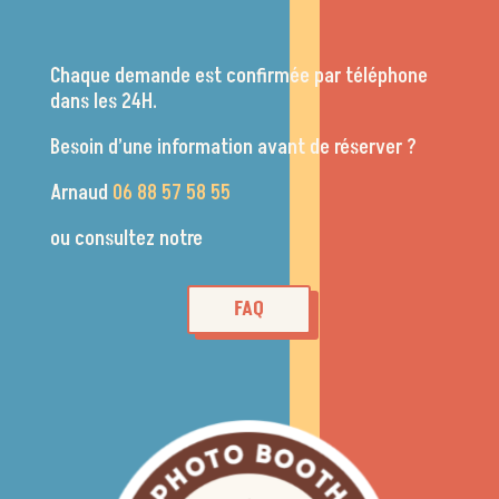
Chaque demande est confirmée par téléphone
dans les 24H.
Besoin d’une information avant de réserver ?
Arnaud
06 88 57 58 55
ou consultez notre
FAQ