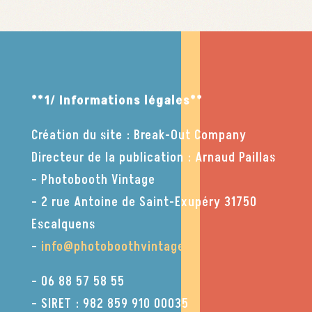
**1/ Informations légales**
Création du site : Break-Out Company
Directeur de la publication : Arnaud Paillas
– Photobooth Vintage
– 2 rue Antoine de Saint-Exupéry 31750
Escalquens
–
info@photoboothvintage.fr
– 06 88 57 58 55
– SIRET :
982 859 910 00035